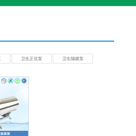
泵
卫生正弦泵
卫生隔膜泵