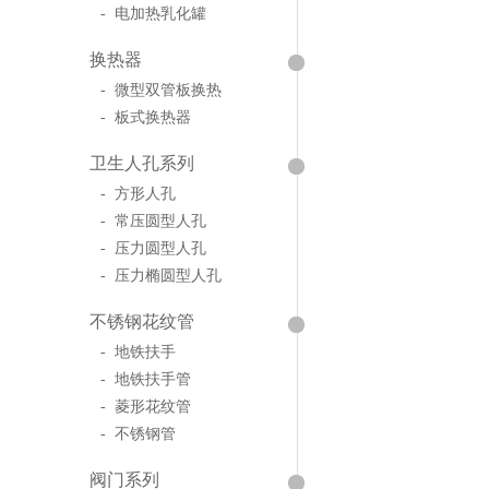
- 电加热乳化罐
换热器
- 微型双管板换热
- 板式换热器
卫生人孔系列
- 方形人孔
- 常压圆型人孔
- 压力圆型人孔
- 压力椭圆型人孔
不锈钢花纹管
- 地铁扶手
- 地铁扶手管
- 菱形花纹管
- 不锈钢管
阀门系列