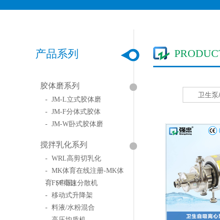
PRODUC
产品系列
胶体磨系列
卫生泵
- JM-L立式胶体磨
- JM-F分体式胶体
- JM-W卧式胶体磨
搅拌乳化系列
- WRL高剪切乳化
- MK体育在线注册-MK体
育（中国）
- FSF高速分散机
- 移动式升降架
- 料液/水粉混合
- 高压均质机