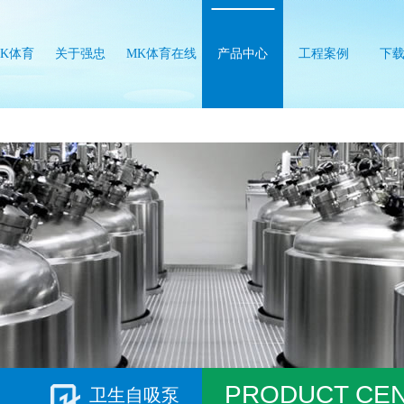
K体育
关于强忠
MK体育在线
产品中心
工程案例
下
册-MK
注册-MK体育
中国）
（中国）
PRODUCT CE
卫生自吸泵