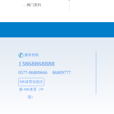
- 阀门系列
服务热线
13868868888
0577-86809666 86809777
MK体育在线注
册-MK体育（中
国）