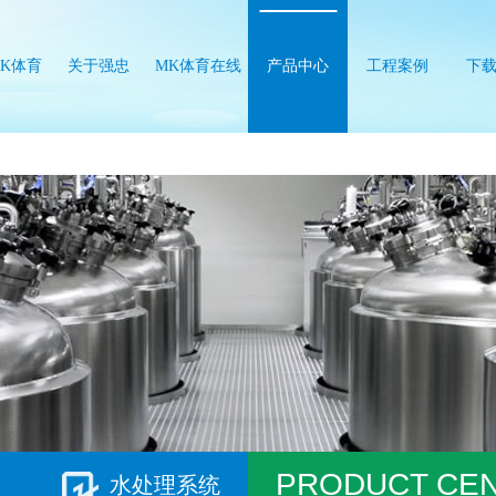
K体育
关于强忠
MK体育在线
产品中心
工程案例
下
册-MK
注册-MK体育
中国）
（中国）
PRODUCT CE
水处理系统