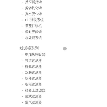
- 反应搅拌罐
- 剪切乳化罐
- 真空脱气罐
- CIP清洗系统
- 果蔬打浆机
- 瞬时灭菌罐
- 水处理系统
过滤器系列
- 电加热呼吸器
- 管道过滤器
- 微孔过滤器
- 双联过滤器
- 钛棒过滤器
- 板框过滤器
- 硅藻土过滤器
- 袋式过滤器
- 空气过滤器