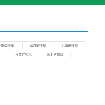
单层搅拌罐
磁力搅拌罐
机械搅拌罐
果蔬打浆机
瞬时灭菌罐