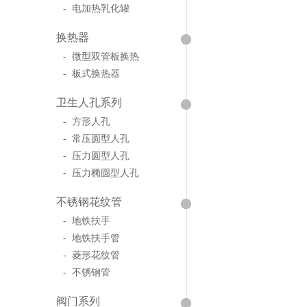
- 电加热乳化罐
换热器
- 微型双管板换热
- 板式换热器
卫生人孔系列
- 方形人孔
- 常压圆型人孔
- 压力圆型人孔
- 压力椭圆型人孔
不锈钢花纹管
- 地铁扶手
- 地铁扶手管
- 菱形花纹管
- 不锈钢管
阀门系列