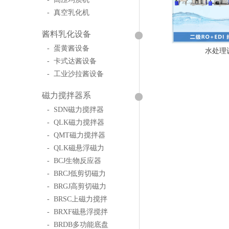
- 真空乳化机
酱料乳化设备
- 蛋黄酱设备
水处理
- 卡式达酱设备
- 工业沙拉酱设备
磁力搅拌器系
- SDN磁力搅拌器
- QLK磁力搅拌器
- QMT磁力搅拌器
- QLK磁悬浮磁力
- BCJ生物反应器
- BRCJ低剪切磁力
- BRGJ高剪切磁力
- BRSC上磁力搅拌
- BRXF磁悬浮搅拌
- BRDB多功能底盘