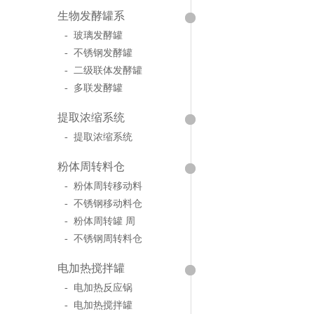
生物发酵罐系
- 玻璃发酵罐
- 不锈钢发酵罐
- 二级联体发酵罐
- 多联发酵罐
提取浓缩系统
- 提取浓缩系统
粉体周转料仓
- 粉体周转移动料
- 不锈钢移动料仓
- 粉体周转罐 周
- 不锈钢周转料仓
电加热搅拌罐
- 电加热反应锅
- 电加热搅拌罐