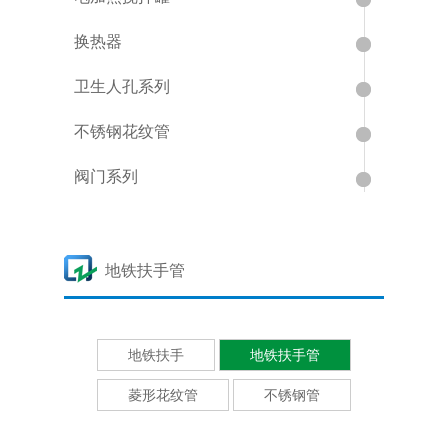
换热器
卫生人孔系列
不锈钢花纹管
阀门系列
地铁扶手管
地铁扶手
地铁扶手管
菱形花纹管
不锈钢管