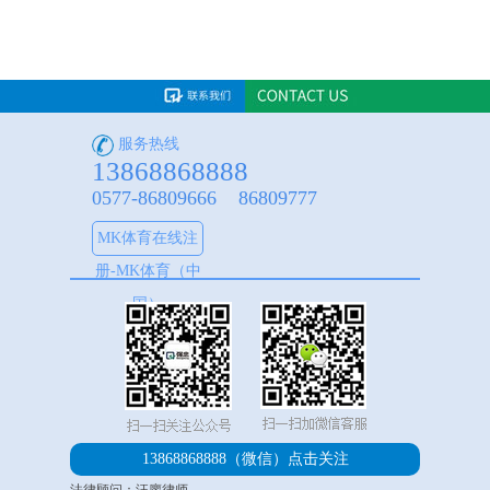
服务热线
13868868888
0577-86809666 86809777
MK体育在线注
册-MK体育（中
国）
13868868888（微信）
点击关注