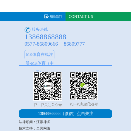
服务热线
13868868888
0577-86809666 86809777
MK体育在线注
册-MK体育（中
国）
13868868888（微信）
点击关注
法律顾问：汪廖律师
技术支持：全民网络