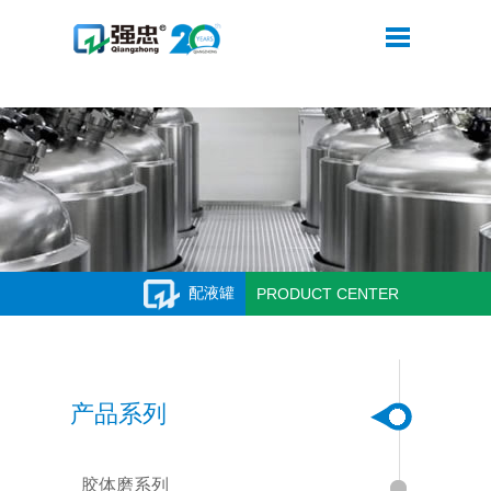
MK体育在线注册-MK体育（中国）
配液罐
PRODUCT CENTER
产品系列
胶体磨系列