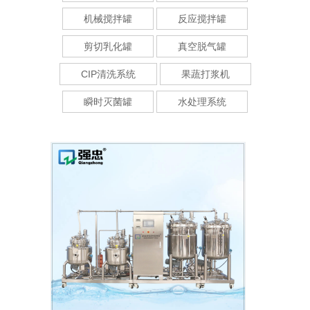
机械搅拌罐
反应搅拌罐
剪切乳化罐
真空脱气罐
CIP清洗系统
果蔬打浆机
瞬时灭菌罐
水处理系统