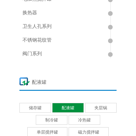
换热器
卫生人孔系列
不锈钢花纹管
阀门系列
配液罐
储存罐
配液罐
夹层锅
制冷罐
冷热罐
单层搅拌罐
磁力搅拌罐