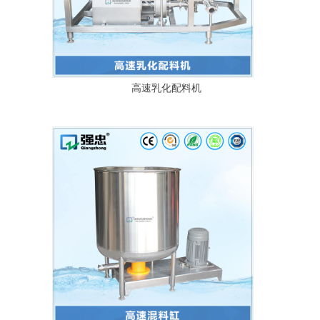
高速乳化配料机