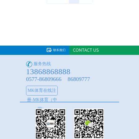
服务热线
13868868888
0577-86809666 86809777
MK体育在线注
册-MK体育（中
国）