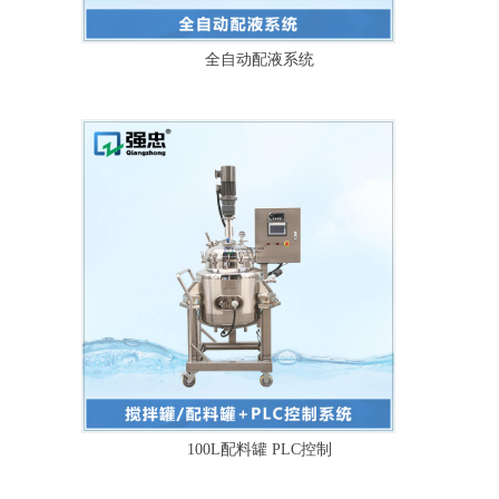
全自动配液系统
100L配料罐 PLC控制