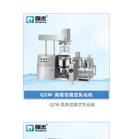
QZM-高剪切真空乳化机