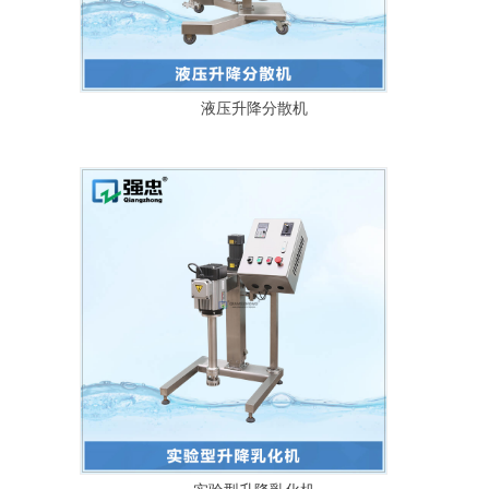
液压升降分散机