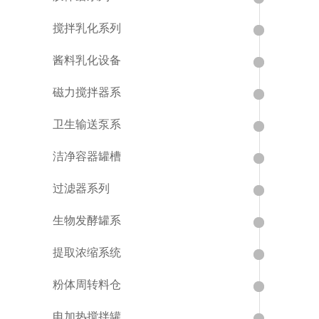
搅拌乳化系列
酱料乳化设备
磁力搅拌器系
卫生输送泵系
洁净容器罐槽
过滤器系列
生物发酵罐系
提取浓缩系统
粉体周转料仓
电加热搅拌罐