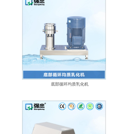
底部循环均质乳化机