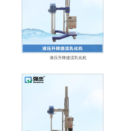
液压升降捷流乳化机