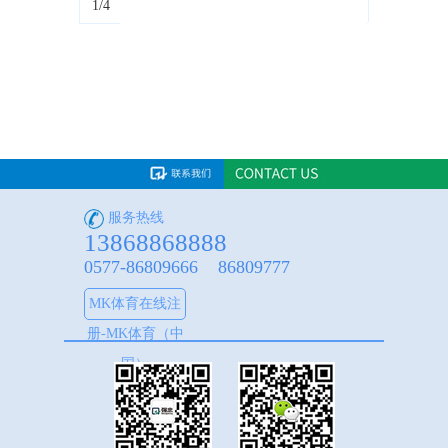
1/4
服务热线
13868868888
0577-86809666 86809777
MK体育在线注
册-MK体育（中
国）