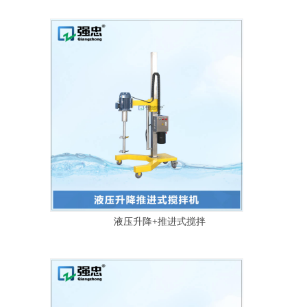
液压升降+推进式搅拌