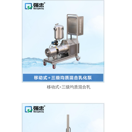
移动式+三级均质混合乳