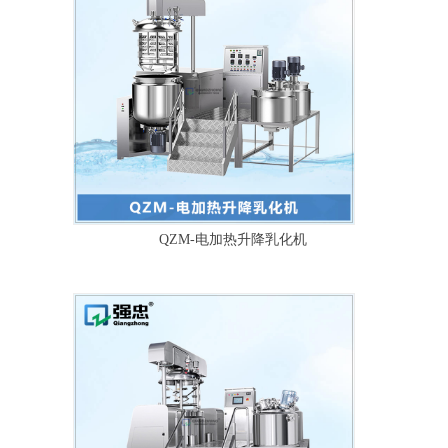
QZM-电加热升降乳化机