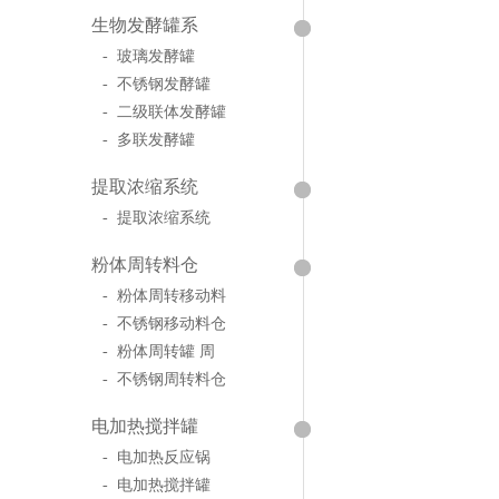
生物发酵罐系
- 玻璃发酵罐
- 不锈钢发酵罐
- 二级联体发酵罐
- 多联发酵罐
提取浓缩系统
- 提取浓缩系统
粉体周转料仓
- 粉体周转移动料
- 不锈钢移动料仓
- 粉体周转罐 周
- 不锈钢周转料仓
电加热搅拌罐
- 电加热反应锅
- 电加热搅拌罐