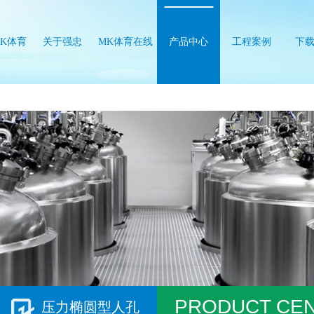
K体育
关于强忠
MK体育在线
产品中心
工程案例
下
册-MK
注册-MK体育
中国）
（中国）
PRODUCT CE
压力椭圆型人孔