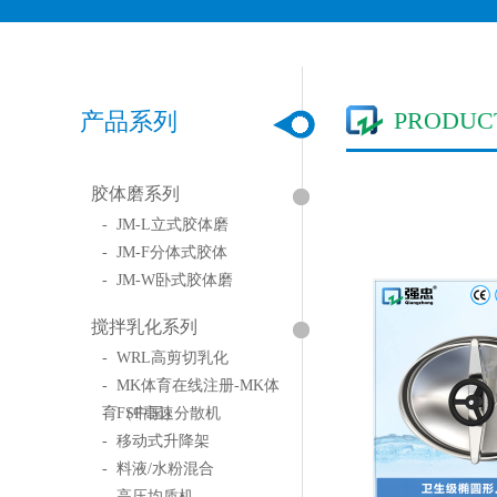
PRODUC
产品系列
胶体磨系列
- JM-L立式胶体磨
- JM-F分体式胶体
- JM-W卧式胶体磨
搅拌乳化系列
- WRL高剪切乳化
- MK体育在线注册-MK体
育（中国）
- FSF高速分散机
- 移动式升降架
- 料液/水粉混合
- 高压均质机