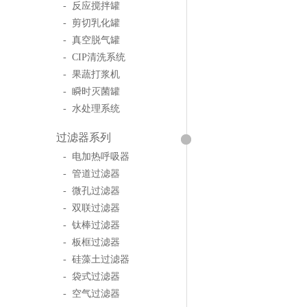
- 反应搅拌罐
- 剪切乳化罐
- 真空脱气罐
- CIP清洗系统
- 果蔬打浆机
- 瞬时灭菌罐
- 水处理系统
过滤器系列
- 电加热呼吸器
- 管道过滤器
- 微孔过滤器
- 双联过滤器
- 钛棒过滤器
- 板框过滤器
- 硅藻土过滤器
- 袋式过滤器
- 空气过滤器