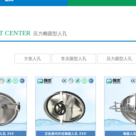
T CENTER
压力椭圆型人孔
方形人孔
常压圆型人孔
压力圆型人孔