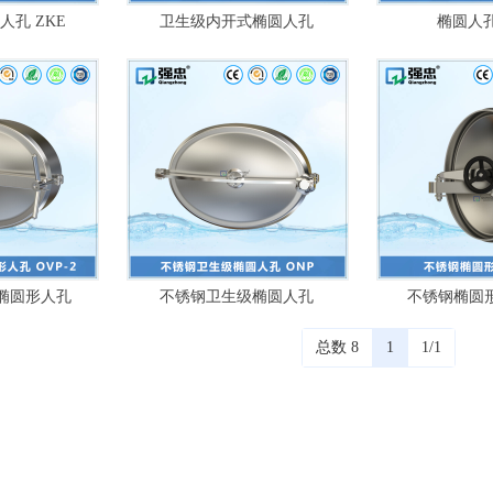
孔 ZKE
卫生级内开式椭圆人孔
椭圆人孔
椭圆形人孔
不锈钢卫生级椭圆人孔
不锈钢椭圆形
总数 8
1
1/1