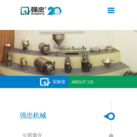
MK体育在线注册-MK体育（中国）
实验室
ABOUT US
强忠机械
公司简介