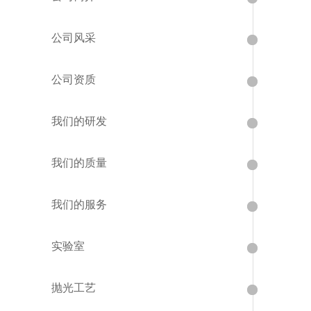
公司风采
公司资质
我们的研发
我们的质量
我们的服务
实验室
抛光工艺