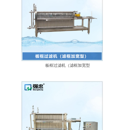
板框过滤机（滤框加宽型