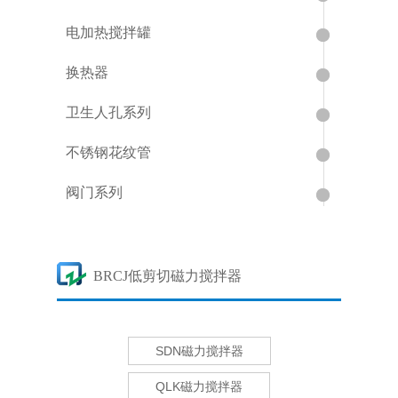
电加热搅拌罐
换热器
卫生人孔系列
不锈钢花纹管
阀门系列
BRCJ低剪切磁力搅拌器
SDN磁力搅拌器
QLK磁力搅拌器