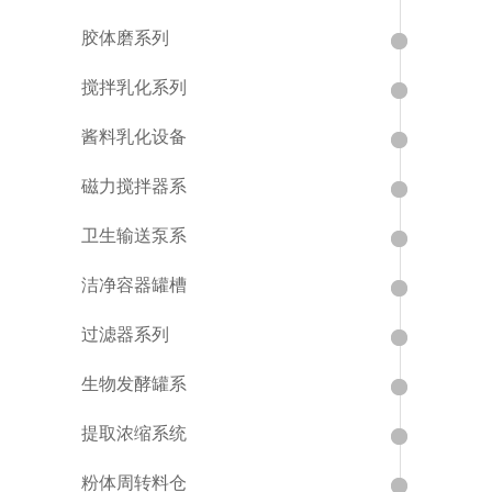
胶体磨系列
搅拌乳化系列
酱料乳化设备
磁力搅拌器系
卫生输送泵系
洁净容器罐槽
过滤器系列
生物发酵罐系
提取浓缩系统
粉体周转料仓