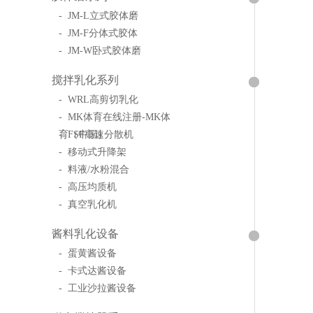
- JM-L立式胶体磨
- JM-F分体式胶体
- JM-W卧式胶体磨
搅拌乳化系列
- WRL高剪切乳化
- MK体育在线注册-MK体
育（中国）
- FSF高速分散机
- 移动式升降架
- 料液/水粉混合
- 高压均质机
- 真空乳化机
酱料乳化设备
- 蛋黄酱设备
- 卡式达酱设备
- 工业沙拉酱设备