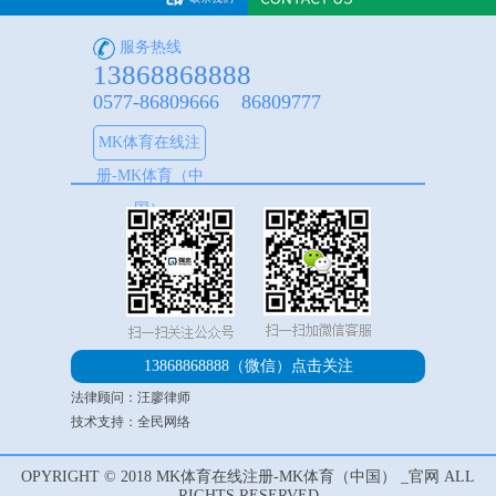
服务热线
13868868888
0577-86809666 86809777
MK体育在线注
册-MK体育（中
国）
13868868888（微信）
点击关注
法律顾问：汪廖律师
技术支持：全民网络
OPYRIGHT © 2018 MK体育在线注册-MK体育（中国） _官网 ALL
RIGHTS RESERVED