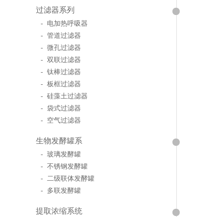
过滤器系列
- 电加热呼吸器
- 管道过滤器
- 微孔过滤器
- 双联过滤器
- 钛棒过滤器
- 板框过滤器
- 硅藻土过滤器
- 袋式过滤器
- 空气过滤器
生物发酵罐系
- 玻璃发酵罐
- 不锈钢发酵罐
- 二级联体发酵罐
- 多联发酵罐
提取浓缩系统