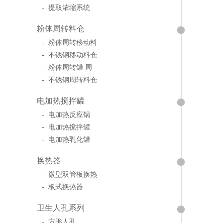
- 提取浓缩系统
粉体周转料仓
- 粉体周转移动料
- 不锈钢移动料仓
- 粉体周转罐 周
- 不锈钢周转料仓
电加热搅拌罐
- 电加热反应锅
- 电加热搅拌罐
- 电加热乳化罐
换热器
- 微型双管板换热
- 板式换热器
卫生人孔系列
- 方形人孔