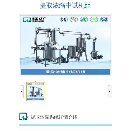
提取浓缩中试机组
提取浓缩系统详情介绍