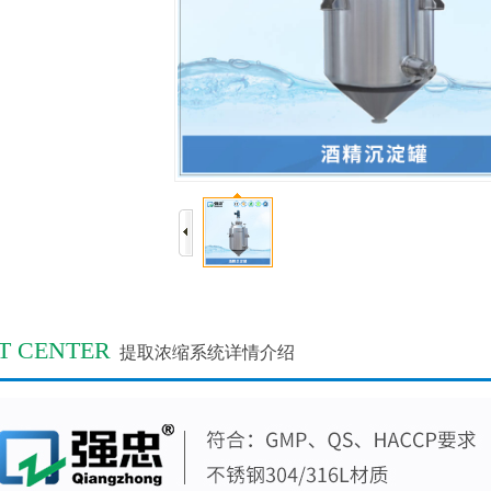
T CENTER
提取浓缩系统详情介绍