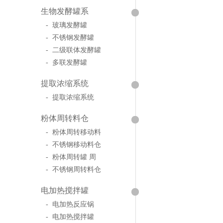
生物发酵罐系
- 玻璃发酵罐
- 不锈钢发酵罐
- 二级联体发酵罐
- 多联发酵罐
提取浓缩系统
- 提取浓缩系统
粉体周转料仓
- 粉体周转移动料
- 不锈钢移动料仓
- 粉体周转罐 周
- 不锈钢周转料仓
电加热搅拌罐
- 电加热反应锅
- 电加热搅拌罐