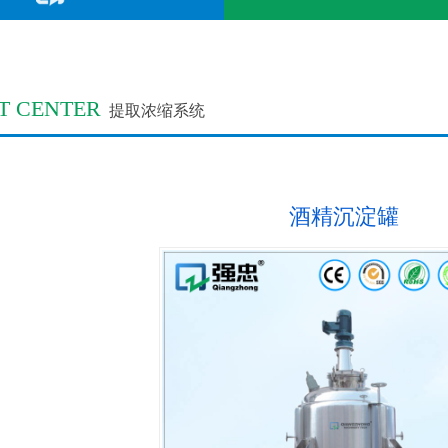
T CENTER
提取浓缩系统
酒精沉淀罐