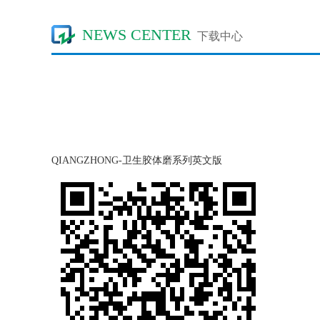
NEWS CENTER
下载中心
QIANGZHONG-卫生胶体磨系列英文版