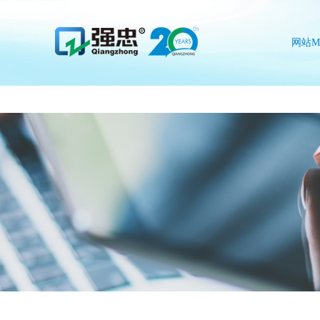
MK体育在线注册-MK体育（中国）
网站M
在线注
体育（