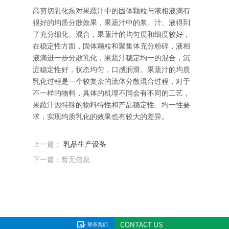
高剪切乳化泵对果蔬汁中的固体颗粒与液相液滴有
很好的均质分散效果，果蔬汁中的浆、汁、液得到
了充分细化、混合，果蔬汁的均匀度和细度较好，
在稳定性方面，固体颗粒和聚集体充分粉碎，液相
液滴进一步分散乳化，果蔬汁稳定均一的混合，沉
淀稳定性好，状态均匀，口感润滑。果蔬汁的均质
乳化过程是一个较复杂的流体分散混合过程，对于
不一样的物料，具体的机理不同会有不同的工艺，
果蔬汁因特殊的物料特性和产品稳定性、均一性要
求，实现均质乳化的效果也有较大的差异。
上一篇：
乳品生产设备
下一篇：暂无信息